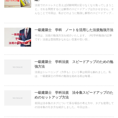
法規でのストレスと言えば試験時間が足りなくなり焦ってしまうこ
と。それを間然するには解答のスピードアップは欠かせません。そ
んなことで今回は、私がどのように勉強し解答のスピードアップを
図ったのかを紹介いたしします。
一級建築士 学科 ノートを活用した法規勉強方法
今日は、法規の勉強方法を紹介いたします。（R2学科勉強の記事
です）法規は普段聞きなれない言葉や言い回...
一級建築士 学科法規 スピードアップのための勉
強方法
法規はトレーニング（力学も）という事は前回も触れました。私
は、一級建築士の学科の勉強を始める前は毎週...
一級建築士 学科法規 法令集スピードアップのた
めのセットアップ方法
前回は法令集のタグについて張る場合の考え方や、タグを使用して
の法令集の引き方を紹介しました。今日は法...