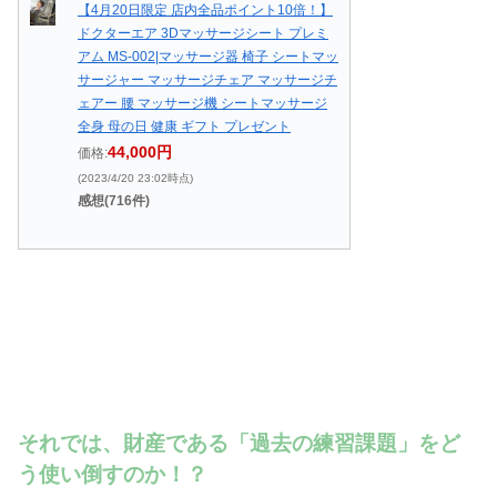
【4月20日限定 店内全品ポイント10倍！】
ドクターエア 3Dマッサージシート プレミ
アム MS-002|マッサージ器 椅子 シートマッ
サージャー マッサージチェア マッサージチ
ェアー 腰 マッサージ機 シートマッサージ
全身 母の日 健康 ギフト プレゼント
44,000円
価格:
(2023/4/20 23:02時点)
感想(716件)
それでは、財産である「過去の練習課題」をど
う使い倒すのか！？