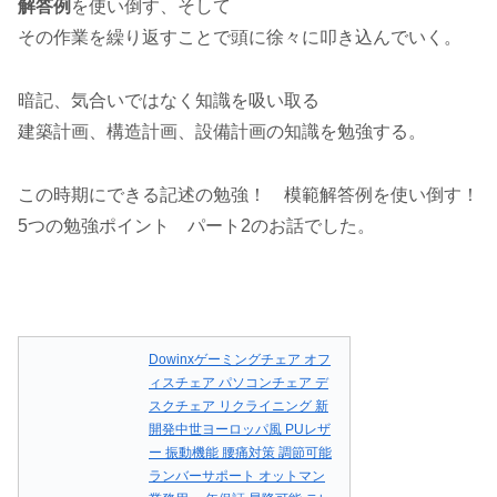
解答例
を使い倒す、そして
その作業を繰り返すことで頭に徐々に叩き込んでいく。
暗記、気合いではなく知識を吸い取る
建築計画、構造計画、設備計画の知識を勉強する。
この時期にできる記述の勉強！ 模範解答例を使い倒す！
5つの勉強ポイント パート2のお話でした。
Dowinxゲーミングチェア オフ
ィスチェア パソコンチェア デ
スクチェア リクライニング 新
開発中世ヨーロッパ風 PUレザ
ー 振動機能 腰痛対策 調節可能
ランバーサポート オットマン