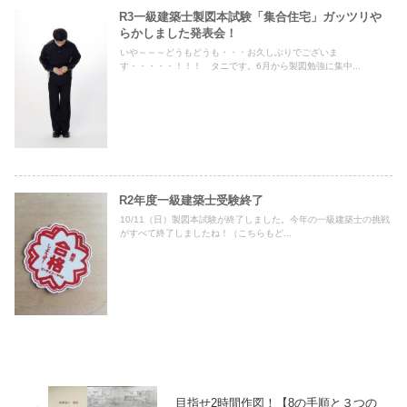
R3一級建築士製図本試験「集合住宅」ガッツリや
らかしました発表会！
いや～～～どうもどうも・・・お久しぶりでございま
す・・・・・！！！ タニです。6月から製図勉強に集中...
R2年度一級建築士受験終了
10/11（日）製図本試験が終了しました。今年の一級建築士の挑戦
がすべて終了しましたね！（こちらもど...
目指せ2時間作図！【8の手順と３つの