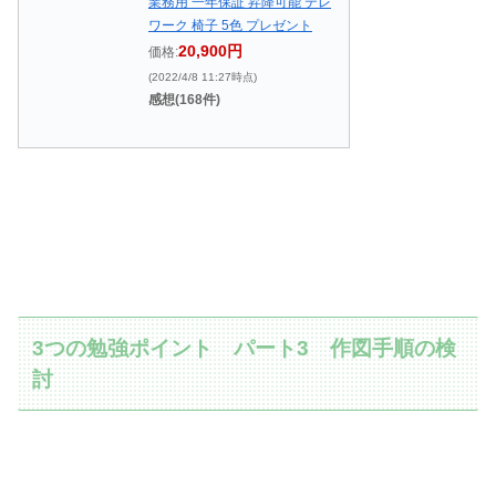
業務用 一年保証 昇降可能 テレ
ワーク 椅子 5色 プレゼント
20,900円
価格:
(2022/4/8 11:27時点)
感想(168件)
3つの勉強ポイント パート3 作図手順の検
討