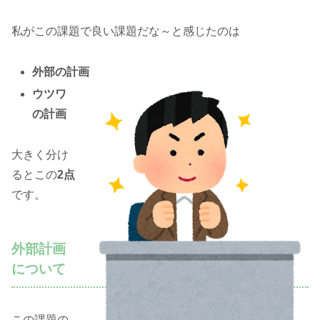
私がこの課題で良い課題だな～と感じたのは
外部の計画
ウツワ
の計画
大きく分け
るとこの
2点
です。
外部計画
について
この課題の