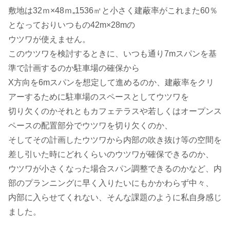
敷地は32ｍ×48ｍ₌1536㎡と小さく建蔽率がこれまた60％
となっておりいつもの42m×28mの
ウツワが使えません。
このウツワを検討するときに、いつも通り7mスパンを基
準で計画するのか駐車場の確保から
X方向を6mスパンを想定して進めるのか、建蔽率をクリ
アーするために駐車場のスペースとしてウツワを
切り欠くのかそれともカフェテラスや若しくはオープンス
ペースの配置部分でウツワを切り欠くのか、
そしてその計画したウツワから内部の吹き抜け等の空間を
差し引いた時にどれくらいのウツワが確保できるのか、
ウツワが小さくなった場合スパン調整できるのかなど、内
部のプランニングに早く入りたいにもかかわらず中々、
内部に入らせてくれない、そんな課題のように私自身感じ
ました。