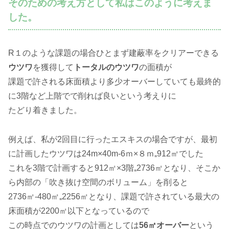
そのための考え方として私はこのように考えま
した。
R１のような課題の場合ひとまず建蔽率をクリアーできる
ウツワ
を獲得して
トータルのウツワ
の面積が
課題で許される床面積より多少オーバーしていても最終的
に3階など上階でで削れば良いという考えりに
たどり着きました。
例えば、私が2回目に行ったエスキスの場合ですが、最初
に計画したウツワは24m×40m-6ｍ×８ｍ₌912㎡でした
これを3階で計画すると912㎡×3階₌2736㎡となり、そこか
ら内部の「吹き抜け空間のボリューム」を削ると
2736㎡-480㎡₌2256㎡となり、課題で許されている最大の
床面積が2200㎡以下となっているので
この時点でのウツワの計画としては
56㎡オーバー
という