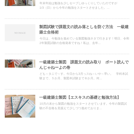
年末年始は勉強を少しセーブしゆっくりしていたのですが
1/3（日）から今年の勉強をスタートさせました。...
製図試験で課題文の読み落としを防ぐ方法 一級建
築士合格術
今日は、今勉強を進めている製図勉強ネタで行きます！明日、令和
2年製図試験の合格発表ですね！私は、去年...
一級建築士製図 課題文の読み取り ボート読んで
んじゃねーよの巻
ども～タニで～す。今日から3月っスね～いや～早い。 学科本試
験まで、５か月、製図本試験まで８か月。何...
一級建築士製図【エスキスの基礎と勉強方法】
10月の末から製図の勉強をスタートさせています。今年の製図試
験の不合格を見据えて少しづつ進めておりま...